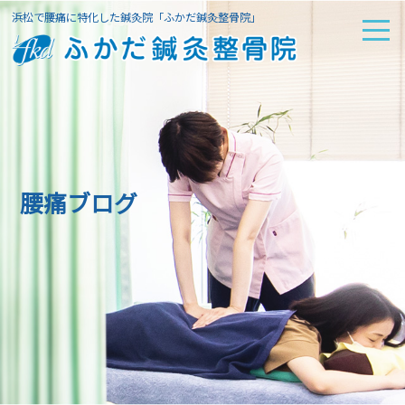
浜松で腰痛に特化した鍼灸院「ふかだ鍼灸整骨院」
腰痛ブログ