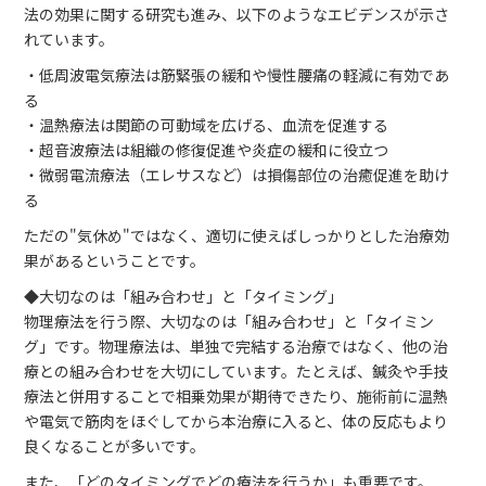
法の効果に関する研究も進み、以下のようなエビデンスが示さ
れています。
・低周波電気療法は筋緊張の緩和や慢性腰痛の軽減に有効であ
る
・温熱療法は関節の可動域を広げる、血流を促進する
・超音波療法は組織の修復促進や炎症の緩和に役立つ
・微弱電流療法（エレサスなど）は損傷部位の治癒促進を助け
る
ただの"気休め"ではなく、適切に使えばしっかりとした治療効
果があるということです。
◆大切なのは「組み合わせ」と「タイミング」
物理療法を行う際、大切なのは「組み合わせ」と「タイミン
グ」です。物理療法は、単独で完結する治療ではなく、他の治
療との組み合わせを大切にしています。たとえば、鍼灸や手技
療法と併用することで相乗効果が期待できたり、施術前に温熱
や電気で筋肉をほぐしてから本治療に入ると、体の反応もより
良くなることが多いです。
また、「どのタイミングでどの療法を行うか」も重要です。