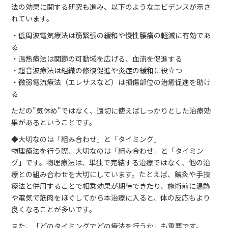
法の効果に関する研究も進み、以下のようなエビデンスが示さ
れています。
・低周波電気療法は筋緊張の緩和や慢性腰痛の軽減に有効であ
る
・温熱療法は関節の可動域を広げる、血流を促進する
・超音波療法は組織の修復促進や炎症の緩和に役立つ
・微弱電流療法（エレサスなど）は損傷部位の治癒促進を助け
る
ただの"気休め"ではなく、適切に使えばしっかりとした治療効
果があるということです。
◆大切なのは「組み合わせ」と「タイミング」
物理療法を行う際、大切なのは「組み合わせ」と「タイミン
グ」です。物理療法は、単独で完結する治療ではなく、他の治
療との組み合わせを大切にしています。たとえば、鍼灸や手技
療法と併用することで相乗効果が期待できたり、施術前に温熱
や電気で筋肉をほぐしてから本治療に入ると、体の反応もより
良くなることが多いです。
また、「どのタイミングでどの療法を行うか」も重要です。