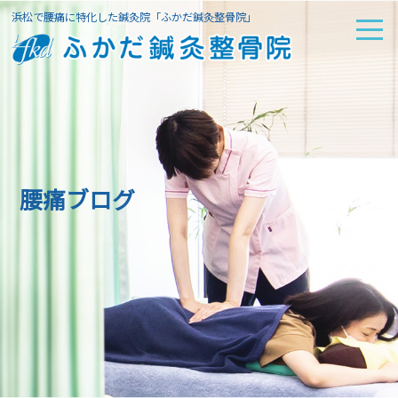
浜松で腰痛に特化した鍼灸院「ふかだ鍼灸整骨院」
腰痛ブログ